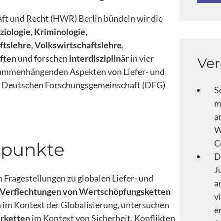
ft und Recht (HWR) Berlin bündeln wir die
ziologie, Kriminologie,
tslehre, Volkswirtschaftslehre,
ften
und forschen
interdisziplinär
in vier
Ver
usammenhängenden Aspekten von Liefer- und
r Deutschen Forschungsgemeinschaft (DFG)
S
m
a
W
C
rpunkte
D
J
Fragestellungen zu globalen Liefer- und
a
Verflechtungen von Wertschöpfungsketten
v
n
im Kontext der Globalisierung, untersuchen
e
erketten
im Kontext von Sicherheit, Konflikten