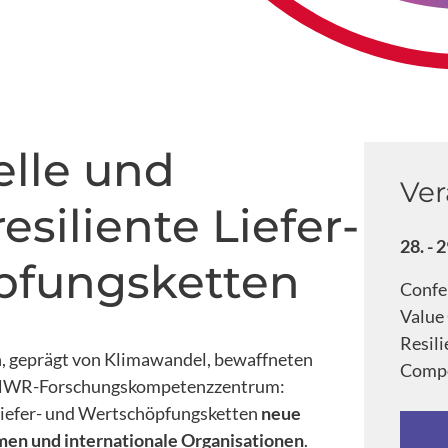
elle und
Ver
siliente Liefer-
28. -
pfungsketten
Confe
Value
Resili
en, geprägt von Klimawandel, bewaffneten
Compe
s HWR-Forschungskompetenzzentrum:
Liefer- und Wertschöpfungsketten
neue
men und internationale Organisationen
.