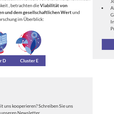
J
eit , betrachten die
Viabilität von
A
en und dem gesellschaftlichen Wert
und
G
orschung im Überblick:
I
P
r D
Cluster E
t uns kooperieren? Schreiben Sie uns
 unseren Newsletter.