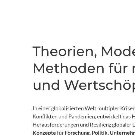
Theorien, Mod
Methoden für re
und Wertschö
In einer globalisierten Welt multipler Kris
Konflikten und Pandemien, entwickelt da
Herausforderungen und Resilienz globaler 
Konzepte
für
Forschung, Politik, Unterneh