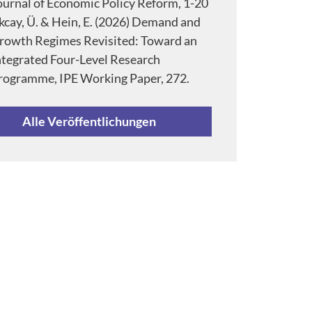
ournal of Economic Policy Reform, 1-20
kcay, Ü. & Hein, E. (2026) Demand and
rowth Regimes Revisited: Toward an
ntegrated Four-Level Research
rogramme, IPE Working Paper, 272.
Alle Veröffentlichungen