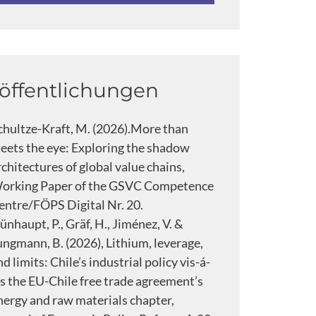
öffentlichungen
chultze-Kraft, M. (2026).More than
eets the eye: Exploring the shadow
rchitectures of global value chains,
orking Paper of the GSVC Competence
entre/FÖPS Digital Nr. 20.
ünhaupt, P., Gräf, H., Jiménez, V. &
ungmann, B. (2026), Lithium, leverage,
nd limits: Chile’s industrial policy vis-á-
is the EU-Chile free trade agreement’s
nergy and raw materials chapter,