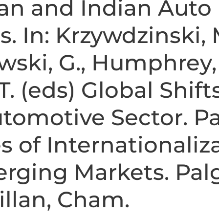
ian and Indian Auto
s. In: Krzywdzinski, 
ski, G., Humphrey, 
T. (eds) Global Shift
tomotive Sector. P
s of Internationaliz
rging Markets. Pal
llan, Cham.