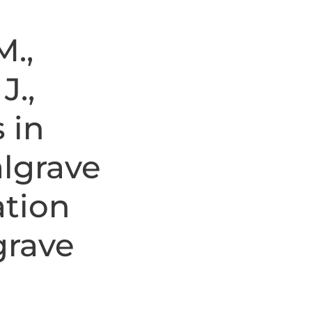
M.,
J.,
s in
algrave
ation
grave