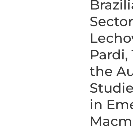
Brazil
Sector
Lechow
Pardi, 
the Au
Studie
in Eme
Macmi