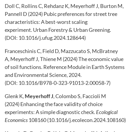
Doll C, Rollins C, Rehdanz K, Meyerhoff J, Burton M,
Pannell D (2024)
Pubic preferences for street tree
characteristics: A best-worst scaling
experiment
. Urban Forestry & Urban Greening.
(DOI:
10.1016/j.ufug.2024.128644
)
Franceschinis C, Field D, Mazzucato S, McBratney
A, Meyerhoff J, Thiene M (2024)
The economic value
of soil functions
. Reference Module in Earth Systems
and Environmental Science, 2024.
(DOI:
10.1016/B978-0-323-91013-2.00058-7
)
Glenk K,
Meyerhoff J
, Colombo S, Faccioli M
(2024)
Enhancing the face validity of choice
experiments: A simple diagnostic check
.
Ecological
Economics
108160 (
10.1016/j.ecolecon.2024.108160
)