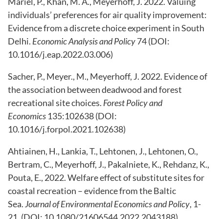
Mariel, P., Khan, M. A., Meyerhoff, J. 2022. Valuing
individuals’ preferences for air quality improvement:
Evidence from a discrete choice experiment in South
Delhi.
Economic Analysis and Policy
74 (DOI:
10.1016/j.eap.2022.03.006)
Sacher, P., Meyer., M., Meyerhoff, J. 2022. Evidence of
the association between deadwood and forest
recreational site choices.
Forest Policy and
Economics
135:102638 (DOI:
10.1016/j.forpol.2021.102638)
Ahtiainen, H., Lankia, T., Lehtonen, J., Lehtonen, O.,
Bertram, C., Meyerhoff, J., Pakalniete, K., Rehdanz, K.,
Pouta, E., 2022. Welfare effect of substitute sites for
coastal recreation – evidence from the Baltic
Sea.
Journal of Environmental Economics and Policy
, 1-
21. (DOI: 10.1080/21606544.2022.2043188)