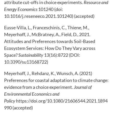
attribute cut-offs in choice experiments.
Resource and
Energy Economics
101240 (doi:
10.1016/j.reseneeco.2021.101240) (accepted)
Eusse-Villa, L., Franceschinis, C., Thiene, M.,
Meyerhoff, J., McBratney, A., Field, D., 2021.
Attitudes and Preferences towards Soil-Based
Ecosystem Services: How Do They Vary across
Space?
Sustainability
13(16):8722 (DOI:
10.3390/su13168722)
Meyerhoff, J., Rehdanz, K., Wunsch, A. (2021)
Preferences for coastal adaptation to climate change:
evidence from a choice experiment.
Journal of
Environmental Economics and
Policy
https://doi.org/10.1080/21606544.2021.1894
990 (accepted)