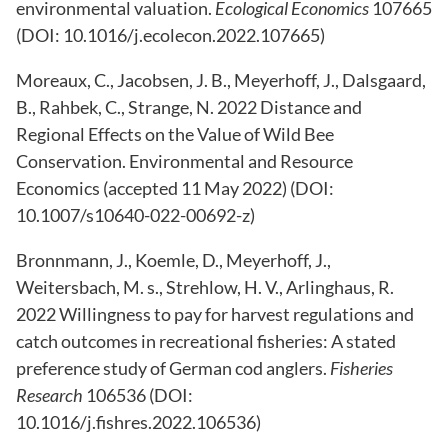
environmental valuation.
Ecological Economics
107665
(DOI: 10.1016/j.ecolecon.2022.107665)
Moreaux, C., Jacobsen, J. B., Meyerhoff, J., Dalsgaard,
B., Rahbek, C., Strange, N. 2022 Distance and
Regional Effects on the Value of Wild Bee
Conservation. Environmental and Resource
Economics (accepted 11 May 2022) (DOI:
10.1007/s10640-022-00692-z)
Bronnmann, J., Koemle, D., Meyerhoff, J.,
Weitersbach, M. s., Strehlow, H. V., Arlinghaus, R.
2022 Willingness to pay for harvest regulations and
catch outcomes in recreational fisheries: A stated
preference study of German cod anglers.
Fisheries
Research
106536 (DOI:
10.1016/j.fishres.2022.106536)