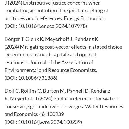
J (2024)
Distributive justice concerns when
combating air pollution: The joint modelling of
attitudes and preferences
. Energy Economics.
(DOI:
10.1016/j.eneco.2024.107978
)
Börger T, Glenk K, Meyerhoff J, Rehdanz K
(2024)
Mitigating cost-vector effects in stated choice
experiments using cheap talk and opt-out
reminders
. Journal of the Association of
Environmental and Resource Economists.
(DOI:
10.1086/731886
)
Doll C, Rollins C, Burton M, Pannell D, Rehdanz
K, Meyerhoff J (2024)
Public preferences for water-
conserving groundcovers on verges
. Water Resources
and Economics 46, 100239
(DOI:
10.1016/j.wre.2024.100239
)