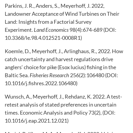
Parkins, J. R., Anders, S., Meyerhoff, J. 2022,
Landowner Acceptance of Wind Turbines on Their
Land: Insights from a Factorial Survey
Experiment.
Land Economics
98(4):674-689 (DOI:
10.3368/le.98.4.012521-0008R1)
Koemle, D., Meyerhoff, J., Arlinghaus, R., 2022. How
catch uncertainty and harvest regulations drive
anglers‘ choice for pike (Esox lucius) fishing in the
Baltic Sea.
Fisheries Research
256(2):106480 (DOI:
10.1016/j.fishres.2022.106480)
Wunsch, A., Meyerhoff, J., Rehdanz, K. 2022. A test-
retest analysis of stated preferences in uncertain
times. Economic Analysis and Policy 73(2), (DOI:
10.1016/j.eap.2021.12.021)