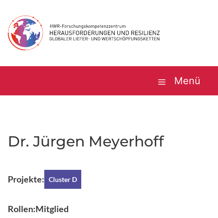
Zum
Inhalt
springen
Menü
Dr. Jürgen Meyerhoff
Projekte:
Cluster D
Rollen:
Mitglied