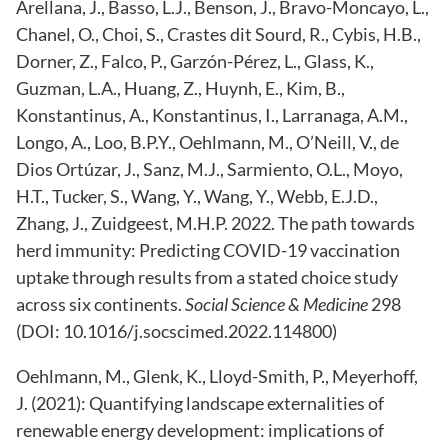
Arellana, J., Basso, L.J., Benson, J., Bravo-Moncayo, L.,
Chanel, O., Choi, S., Crastes dit Sourd, R., Cybis, H.B.,
Dorner, Z., Falco, P., Garzón-Pérez, L., Glass, K.,
Guzman, L.A., Huang, Z., Huynh, E., Kim, B.,
Konstantinus, A., Konstantinus, I., Larranaga, A.M.,
Longo, A., Loo, B.P.Y., Oehlmann, M., O’Neill, V., de
Dios Ortúzar, J., Sanz, M.J., Sarmiento, O.L., Moyo,
H.T., Tucker, S., Wang, Y., Wang, Y., Webb, E.J.D.,
Zhang, J., Zuidgeest, M.H.P. 2022. The path towards
herd immunity: Predicting COVID-19 vaccination
uptake through results from a stated choice study
across six continents.
Social Science & Medicine
298
(DOI: 10.1016/j.socscimed.2022.114800)
Oehlmann, M., Glenk, K., Lloyd-Smith, P., Meyerhoff,
J. (2021): Quantifying landscape externalities of
renewable energy development: implications of