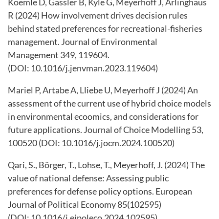
Koemle D, Gassler B, Kyle G, Meyerhoff J, Arlinghaus
R (2024)
How involvement drives decision rules
behind stated preferences for recreational-fisheries
management
. Journal of Environmental
Management 349, 119604.
(DOI:
10.1016/j.jenvman.2023.119604
)
Mariel P, Artabe A, Lliebe U, Meyerhoff J (2024)
An
assessment of the current use of hybrid choice models
in environmental ecoomics, and considerations for
future applications
. Journal of Choice Modelling 53,
100520 (DOI:
10.1016/j.jocm.2024.100520
)
Qari, S., Börger, T., Lohse, T., Meyerhoff, J. (2024) The
value of national defense: Assessing public
preferences for defense policy options.
European
Journal of Political Economy
85(102595)
(DOI:
10.1016/j.ejpoleco.2024.102595
)