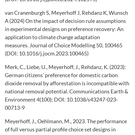
van Cranenburgh S, Meyerhoff J, Rehdanz K, Wunsch
A (2024)
On the impact of decision rule assumptions
in experimental designs on preference recovery: An
application to climate change adaptation
measures
. Journal of Choice Modelling 50, 100465
(DOI:
10.1016/j.jocm.2023.100465
)
Merk, C., Liebe, U., Meyerhoff, J., Rehdanz, K. (2023):
German citizens’ preference for domestic carbon
dioxide removal by afforestation is incompatible with
national removal potential. Communications Earth &
Environment 4(100); DOI: 10.1038/s43247-023-
00713-9
Meyerhoff, J., Oehlmann, M., 2023. The performance
of full versus partial profile choice set designs in