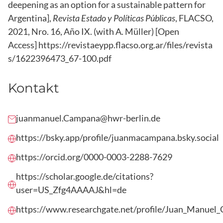
deepening as an option for a sustainable pattern for
Argentina],
Revista Estado y Políticas Públicas
, FLACSO,
2021, Nro. 16, Año IX. (with A. Müller) [Open
Access]
https://revistaeypp.flacso.org.ar/files/revista
s/1622396473_67-100.pdf
Kontakt
juanmanuel.Campana@hwr-berlin.de
https://bsky.app/profile/juanmacampana.bsky.social
https://orcid.org/0000-0003-2288-7629
https://scholar.google.de/citations?
user=US_Zfg4AAAAJ&hl=de
https://www.researchgate.net/profile/Juan_Manuel