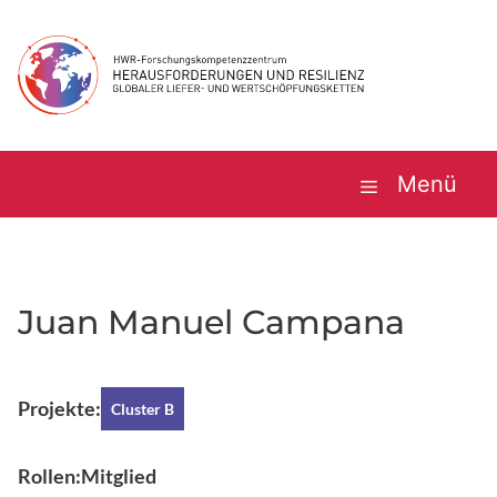
Zum
Inhalt
springen
Menü
Juan Manuel Campana
Projekte:
Cluster B
Rollen:
Mitglied