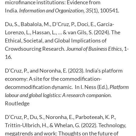
microfinance institutions: Evidence from
India.
Information and Organization
,
35
(1), 100541.
Du, S., Babalola, M., D’Cruz, P., Doci, E., Garcia-
Lorenzo, L., Hassan, L., … & van Gils, S. (2024). The
Ethical, Societal, and Global Implications of
Crowdsourcing Research.
Journal of Business Ethics
, 1-
16.
D’Cruz, P., and Noronha, E. (2023).
India’s platform
economy: A site for the commodification-
decommodification dynamic. In I. Ness (Ed.),
Platform
labour and global logistics: A research companion
.
Routledge
D’Cruz, P., Du, S., Noronha, E., Parboteeah, K. P.,
Trittin-Ulbrich, H., & Whelan, G. (2022). Technology,
megatrends and work: Thoughts on the future of