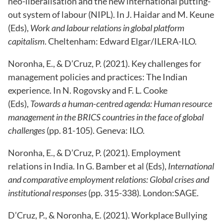
neo-liberalisation and the new international putting-
out system of labour (NIPL). In J. Haidar and M. Keune
(Eds),
Work and labour relations in global platform
capitalism
. Cheltenham: Edward Elgar/ILERA-ILO.
Noronha, E., & D’Cruz, P. (2021). Key challenges for
management policies and practices: The Indian
experience. In N. Rogovsky and F. L. Cooke
(Eds),
Towards a human-centred agenda: Human resource
management in the BRICS countries in the face of global
challenges
(pp. 81-105). Geneva: ILO.
Noronha, E., & D’Cruz, P. (2021). Employment
relations in India. In G. Bamber et al (Eds),
International
and comparative employment relations: Global crises and
institutional responses
(pp. 315-338)
.
London:SAGE.
D’Cruz, P., & Noronha, E. (2021). Workplace Bullying