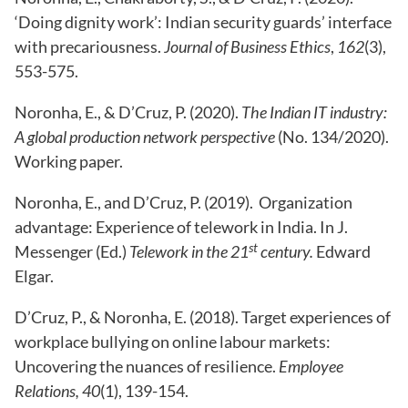
‘Doing dignity work’: Indian security guards’ interface
with precariousness.
Journal of Business Ethics
,
162
(3),
553-575.
Noronha, E., & D’Cruz, P. (2020).
The Indian IT industry:
A global production network perspective
(No. 134/2020).
Working paper.
Noronha, E., and D’Cruz, P. (2019). Organization
advantage: Experience of telework in India. In J.
st
Messenger (Ed.)
Telework in the 21
century.
Edward
Elgar.
D’Cruz, P., & Noronha, E. (2018). Target experiences of
workplace bullying on online labour markets:
Uncovering the nuances of resilience.
Employee
Relations, 40
(1), 139-154.