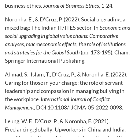
business ethics.
Journal of Business Ethics
, 1-24.
Noronha, E., & D’Cruz, P. (2022). Social upgrading, a
mixed bag: The Indian IT/ITES sector. In
Economic and
social upgrading in global value chains: Comparative
analyses, macroeconomic effects, the role of institutions
and strategies for the Global South
(pp. 173-195). Cham:
Springer International Publishing.
Ahmad, S., Islam, T., D’Cruz, P., & Noronha, E. (2022).
Caring for those in your charge: the role of servant
leadership and compassion in managing bullying in
the workplace.
International Journal of Conflict
Management,
DOI 10.1108/IJCMA-05-2022-0098.
Leung, W. F., D’Cruz, P., & Noronha, E. (2021).
Freelancing globally: Upworkers in China and India,