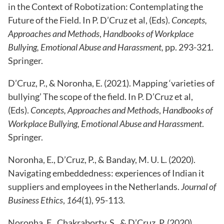
in the Context of Robotization: Contemplating the
Future of the Field. In P. D’Cruz et al, (Eds).
Concepts,
Approaches and Methods
,
Handbooks of Workplace
Bullying, Emotional Abuse and Harassment,
pp. 293-321.
Springer.
D’Cruz, P., & Noronha, E. (2021). Mapping ‘varieties of
bullying’ The scope of the field. In P. D’Cruz et al,
(Eds).
Concepts, Approaches and Methods
,
Handbooks of
Workplace Bullying, Emotional Abuse and Harassment
.
Springer.
Noronha, E., D’Cruz, P., & Banday, M. U. L. (2020).
Navigating embeddedness: experiences of Indian it
suppliers and employees in the Netherlands.
Journal of
Business Ethics
,
164
(1), 95-113.
Noronha, E., Chakraborty, S., & D’Cruz, P. (2020).